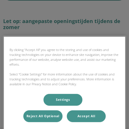
Let op: aangepaste openingstijden tijdens de
zomer
- Donderdag 16 juli: Geopend 09:00 – 12:30 uur
By clicking “Accept All” you agree to the storing and use of cookies and
- Donderdag 23 juli: Gesloten (
Locatie Best
geopend)
tracking technologies on your device to enhance site navigation, improve the
- Dinsdag 28 juli: Gesloten (
Locatie Best
geopend)
performance of our website, analyse website use, and assist our marketing
efforts.
- Woensdag 29 juli: Geopend 09:00 – 12:30 uur
- Donderdag 30 juli: Gesloten (
Locatie Best
Geopend)
Select “Cookie Settings” for more information about the use of cookies and
- Maandag 3 t/m vrijdag 7 augustus: Gesloten (
Locatie Best
tracking technologies and to adjust your preferences. More information is
available in our Privacy Notice and Cookie Policy.
geopend)
- Vanaf 10 augustus: Dinsdag en donderdag gesloten
Settings
(
Locatie Best
geopend)
Reject All Optional
Accept All